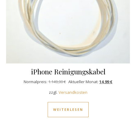
iPhone Reinigungskabel
Ursprünglicher Preis war: 1.149,00 €
Aktueller Prei
Normalpreis:
1.149,00
€
Aktueller Monat:
14,99
€
zzgl.
Versandkosten
WEITERLESEN