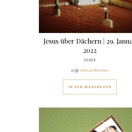
Jesus über Dächern | 29. Janu
2022
50,00
€
zzgl.
Versandkosten
IN DEN WARENKORB