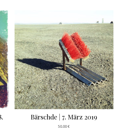
8.
Bärschde | 7. März 2019
50,00
€