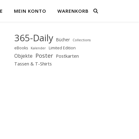
E
MEIN KONTO
WARENKORB
365-Daily
Bücher
Collections
eBooks
Limited Edition
Kalender
Poster
Objekte
Postkarten
Tassen & T-Shirts