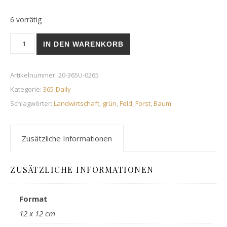
6 vorrätig
Eric the Half-A-Tree | 21. September 2020 Menge
IN DEN WARENKORB
Artikelnummer:
20-365U-0265
Kategorie:
365-Daily
Schlagwörter:
Landwirtschaft
,
grün
,
Feld
,
Forst
,
Baum
Zusätzliche Informationen
ZUSÄTZLICHE INFORMATIONEN
Format
12 x 12 cm