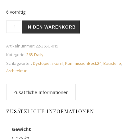
6 vorrätig
Gerüst | 15. Januar 2022 Menge
IN DEN WARENKORB
Artikelnummer:
22-365U-015
Kategorie:
365-Daily
Schlagwörter:
Dystopie
,
skurril
,
KommissionBeck24
,
Baustelle
,
Architektur
Zusätzliche Informationen
ZUSÄTZLICHE INFORMATIONEN
Gewicht
0,126 kg