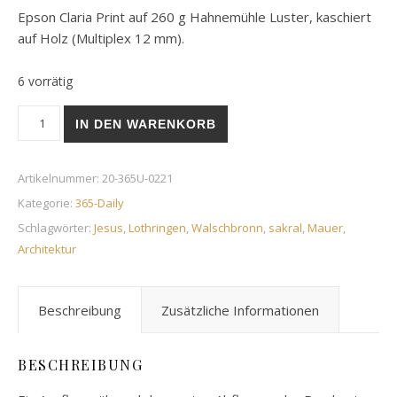
Epson Claria Print auf 260 g Hahnemühle Luster, kaschiert
auf Holz (Multiplex 12 mm).
6 vorrätig
Jesus von Walschbronn | 8. August 2020 Menge
IN DEN WARENKORB
Artikelnummer:
20-365U-0221
Kategorie:
365-Daily
Schlagwörter:
Jesus
,
Lothringen
,
Walschbronn
,
sakral
,
Mauer
,
Architektur
Beschreibung
Zusätzliche Informationen
BESCHREIBUNG