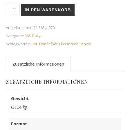
Möwe | 11. März 2022 Menge
IN DEN WARENKORB
Artikelnummer:
22-365U-070
Kategorie:
365-Daily
Schlagwörter:
Tier
,
Underfoot
,
Flussnoten
,
Möwe
Zusätzliche Informationen
ZUSÄTZLICHE INFORMATIONEN
Gewicht
0,126 kg
Format