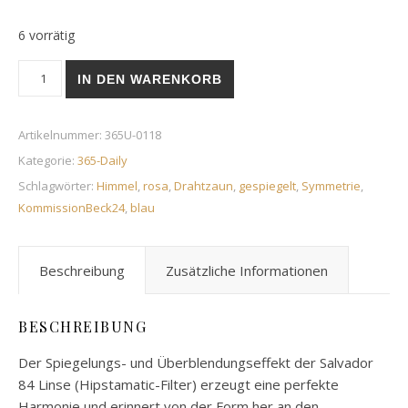
6 vorrätig
Spanner | 27. April 2019 Menge
IN DEN WARENKORB
Artikelnummer:
365U-0118
Kategorie:
365-Daily
Schlagwörter:
Himmel
,
rosa
,
Drahtzaun
,
gespiegelt
,
Symmetrie
,
KommissionBeck24
,
blau
Beschreibung
Zusätzliche Informationen
BESCHREIBUNG
Der Spiegelungs- und Überblendungseffekt der Salvador
84 Linse (Hipstamatic-Filter) erzeugt eine perfekte
Harmonie und erinnert von der Form her an den