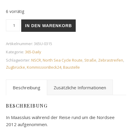
6 vorrätig
Zugbrücke | 10. November 2019 Menge
IN DEN WARENKORB
Artikelnummer:
365U-0315
Kategorie:
365-Daily
Schlagwörter:
NSCR
,
North Sea Cycle Route
,
Straße
,
Zebrastreifen
,
Zugbrücke
,
KommissionBeck24
,
Baustelle
Beschreibung
Zusätzliche Informationen
BESCHREIBUNG
In Maassluis während der Reise rund um die Nordsee
2012 aufgenommen.