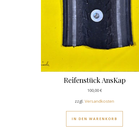
Reifenstück AnsKap
100,00
€
zzgl.
Versandkosten
IN DEN WARENKORB