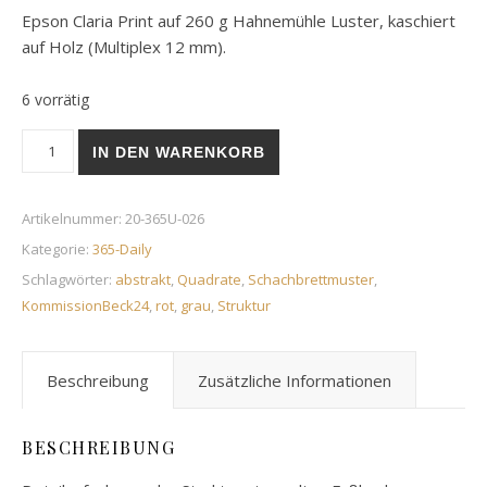
Epson Claria Print auf 260 g Hahnemühle Luster, kaschiert
auf Holz (Multiplex 12 mm).
6 vorrätig
Boden und Fensterladen | 26. Januar 2020 Menge
IN DEN WARENKORB
Artikelnummer:
20-365U-026
Kategorie:
365-Daily
Schlagwörter:
abstrakt
,
Quadrate
,
Schachbrettmuster
,
KommissionBeck24
,
rot
,
grau
,
Struktur
Beschreibung
Zusätzliche Informationen
BESCHREIBUNG