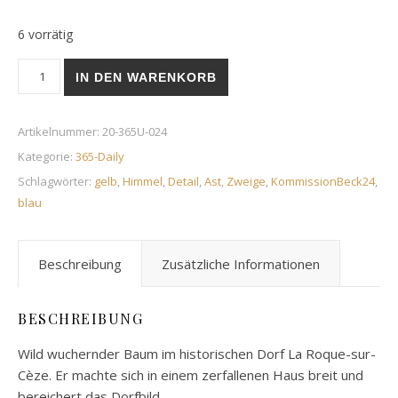
6 vorrätig
Junges Blattwerk | 24. Januar 2020 Menge
IN DEN WARENKORB
Artikelnummer:
20-365U-024
Kategorie:
365-Daily
Schlagwörter:
gelb
,
Himmel
,
Detail
,
Ast
,
Zweige
,
KommissionBeck24
,
blau
Beschreibung
Zusätzliche Informationen
BESCHREIBUNG
Wild wuchernder Baum im historischen Dorf La Roque-sur-
Cèze. Er machte sich in einem zerfallenen Haus breit und
bereichert das Dorfbild.