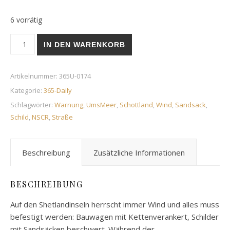
6 vorrätig
Loose Chippings | 22. Juni 2019 Menge
IN DEN WARENKORB
Artikelnummer:
365U-0174
Kategorie:
365-Daily
Schlagwörter:
Warnung
,
UmsMeer
,
Schottland
,
Wind
,
Sandsack
,
Schild
,
NSCR
,
Straße
Beschreibung
Zusätzliche Informationen
BESCHREIBUNG
Auf den Shetlandinseln herrscht immer Wind und alles muss
befestigt werden: Bauwagen mit Kettenverankert, Schilder
mit Sandsäcken beschwert. Während der