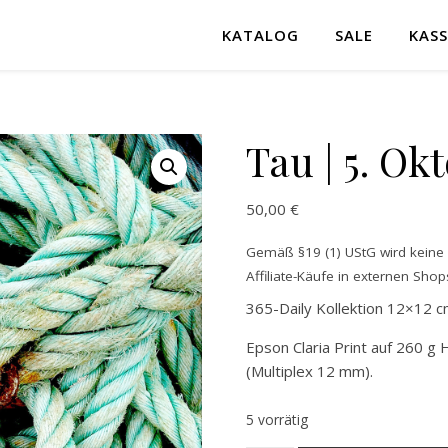
KATALOG
SALE
KASS
Tau | 5. Ok
50,00
€
Gemäß §19 (1) UStG wird keine M
Affiliate-Käufe in externen Shops
365-Daily Kollektion 12×12 c
Epson Claria Print auf 260 g 
(Multiplex 12 mm).
5 vorrätig