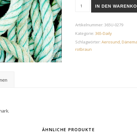
Tau | 5. Oktober 2019 Meng
IN DEN WARENK
Artikelnummer:
365U-0279
Kategorie:
365-Daily
Schlagwörter:
Aerosund
,
Dänema
rotbraun
onen
ark.
ÄHNLICHE PRODUKTE