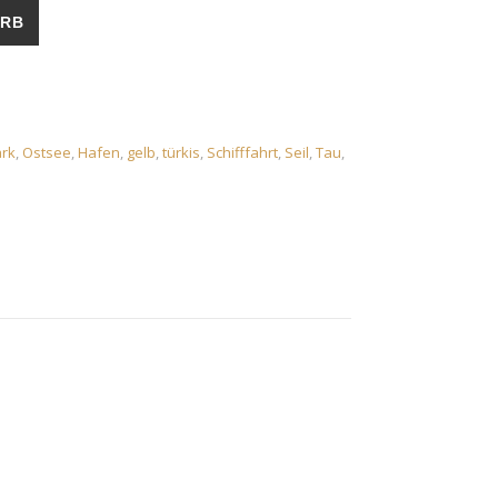
e
ORB
rk
,
Ostsee
,
Hafen
,
gelb
,
türkis
,
Schifffahrt
,
Seil
,
Tau
,