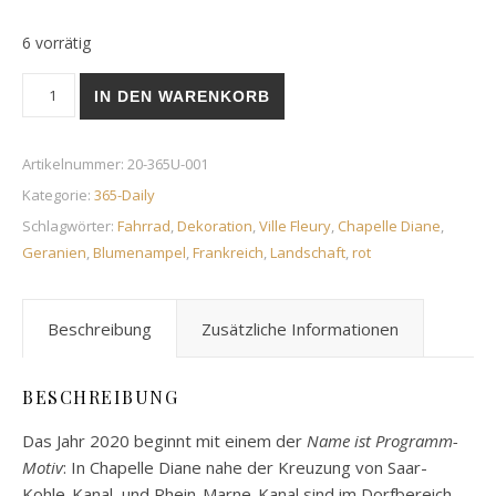
6 vorrätig
Le Vélo Rouge | 1. Januar 2020 Menge
IN DEN WARENKORB
Artikelnummer:
20-365U-001
Kategorie:
365-Daily
Schlagwörter:
Fahrrad
,
Dekoration
,
Ville Fleury
,
Chapelle Diane
,
Geranien
,
Blumenampel
,
Frankreich
,
Landschaft
,
rot
Beschreibung
Zusätzliche Informationen
BESCHREIBUNG
Das Jahr 2020 beginnt mit einem der
Name ist Programm-
Motiv
: In Chapelle Diane nahe der Kreuzung von Saar-
Kohle-Kanal und Rhein-Marne-Kanal sind im Dorfbereich