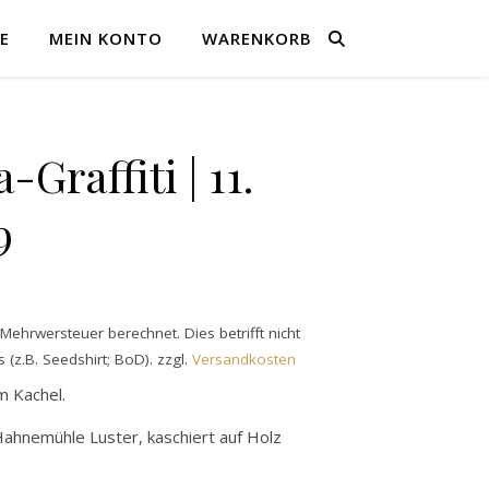
E
MEIN KONTO
WARENKORB
Graffiti | 11.
9
ehrwersteuer berechnet. Dies betrifft nicht
 (z.B. Seedshirt; BoD).
zzgl.
Versandkosten
m Kachel.
Hahnemühle Luster, kaschiert auf Holz