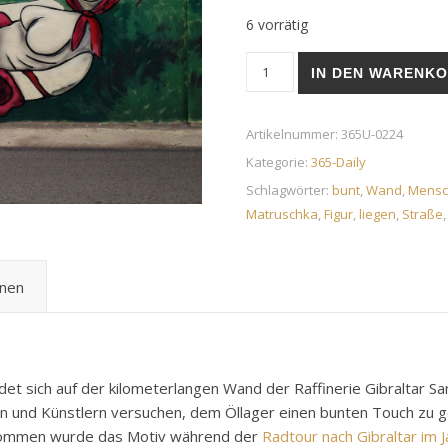
6 vorrätig
Matruschka-Graffiti | 11. A
IN DEN WARENK
Artikelnummer:
365U-0224
Kategorie:
365-Daily
Schlagwörter:
bunt
,
Wand
,
Mensc
Matruschka
,
Figur
,
liegen
,
Straße
onen
ndet sich auf der kilometerlangen Wand der Raffinerie Gibraltar 
en und Künstlern versuchen, dem Öllager einen bunten Touch zu g
enommen wurde das Motiv während der
Radtour nach Gibraltar im 