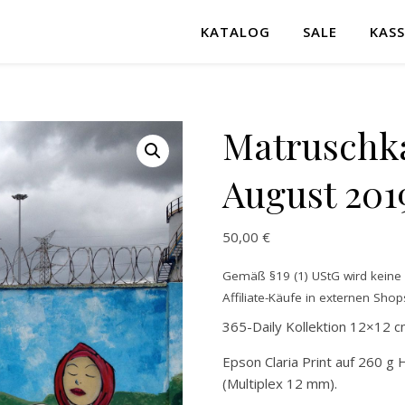
KATALOG
SALE
KASS
Matruschka-
August 201
50,00
€
Gemäß §19 (1) UStG wird keine M
Affiliate-Käufe in externen Shops
365-Daily Kollektion 12×12 c
Epson Claria Print auf 260 g 
(Multiplex 12 mm).