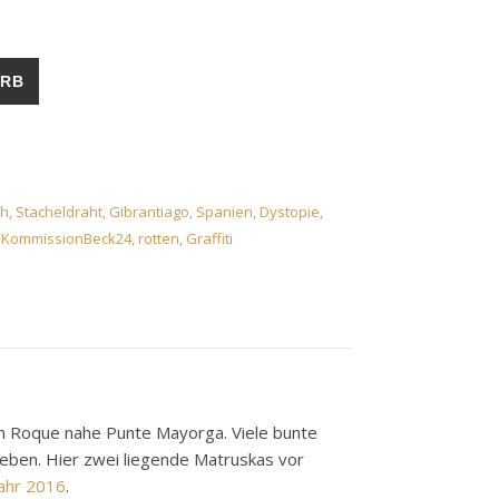
ugust 2019 Menge
ORB
h
,
Stacheldraht
,
Gibrantiago
,
Spanien
,
Dystopie
,
,
KommissionBeck24
,
rotten
,
Graffiti
San Roque nahe Punte Mayorga. Viele bunte
eben. Hier zwei liegende Matruskas vor
Jahr 2016
.