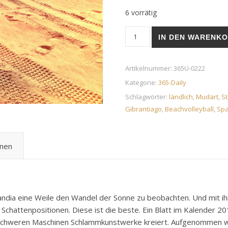
6 vorrätig
Pole Position | 09. August 
IN DEN WARENK
Artikelnummer:
365U-0222
Kategorie:
365-Daily
Schlagwörter:
ländlich
,
Mudart
,
S
Gibrantiago
,
Beachvolleyball
,
Spa
onen
Gandia eine Weile den Wandel der Sonne zu beobachten. Und mit 
Schattenpositionen. Diese ist die beste. Ein Blatt im Kalender 
 schweren Maschinen Schlammkunstwerke kreiert. Aufgenommen 