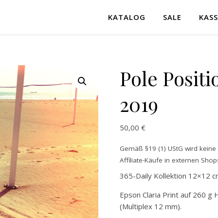
KATALOG
SALE
KASS
Pole Positi
2019
50,00
€
Gemäß §19 (1) UStG wird keine M
Affiliate-Käufe in externen Shops
365-Daily Kollektion 12×12 c
Epson Claria Print auf 260 g 
(Multiplex 12 mm).