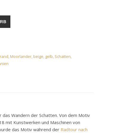
2019 Menge
ORB
trand
,
Moorlander
,
beige
,
gelb
,
Schatten
,
nien
ihr das Wandern der Schatten. Von dem Motiv
2018 mit Kunstwerken und Maschinen von
wurde das Motiv während der
Radtour nach