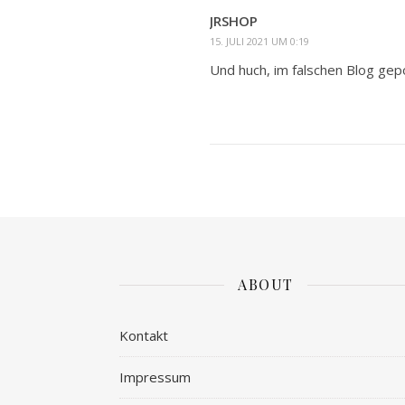
JRSHOP
15. JULI 2021 UM 0:19
Und huch, im falschen Blog gep
ABOUT
Kontakt
Impressum