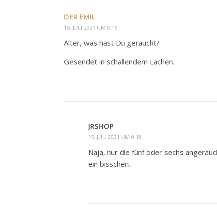
DER EMIL
15. JULI 2021 UM 0:16
Alter, was hast Du geraucht?
Gesendet in schallendem Lachen.
JRSHOP
15. JULI 2021 UM 0:18
Naja, nur die fünf oder sechs angerauc
ein bisschen.