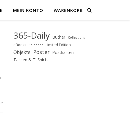
E
MEIN KONTO
WARENKORB
365-Daily
Bücher
Collections
eBooks
Limited Edition
Kalender
Poster
Objekte
Postkarten
Tassen & T-Shirts
en
re