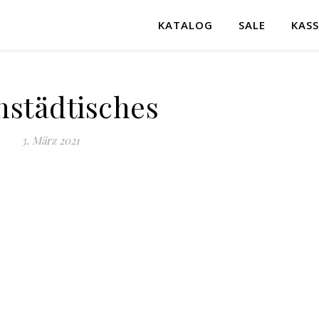
KATALOG
SALE
KASS
nstädtisches
3. März 2021