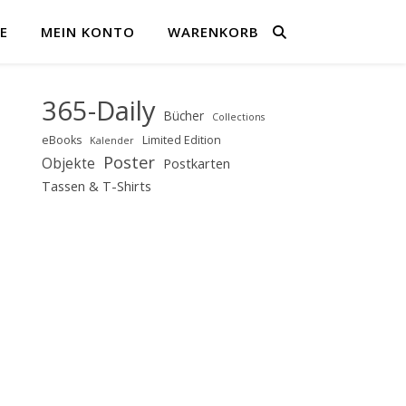
E
MEIN KONTO
WARENKORB
365-Daily
Bücher
Collections
eBooks
Limited Edition
Kalender
Poster
Objekte
Postkarten
Tassen & T-Shirts