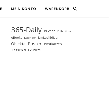
E
MEIN KONTO
WARENKORB
365-Daily
Bücher
Collections
eBooks
Limited Edition
Kalender
Poster
Objekte
Postkarten
Tassen & T-Shirts