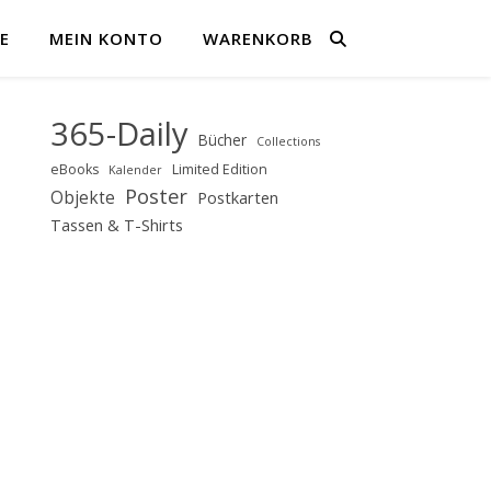
E
MEIN KONTO
WARENKORB
365-Daily
Bücher
Collections
eBooks
Limited Edition
Kalender
Poster
Objekte
Postkarten
Tassen & T-Shirts