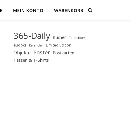
E
MEIN KONTO
WARENKORB
365-Daily
Bücher
Collections
eBooks
Limited Edition
Kalender
Poster
Objekte
Postkarten
Tassen & T-Shirts