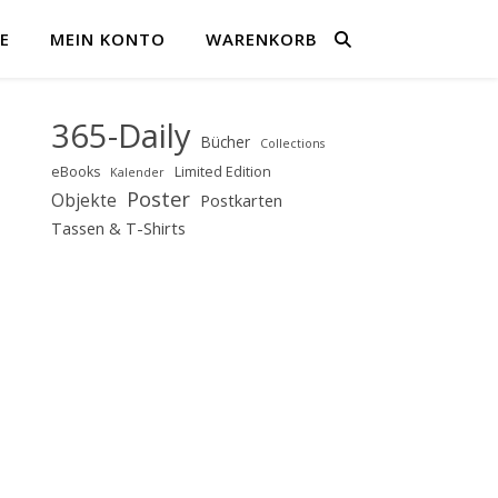
E
MEIN KONTO
WARENKORB
365-Daily
Bücher
Collections
eBooks
Limited Edition
Kalender
Poster
Objekte
Postkarten
Tassen & T-Shirts