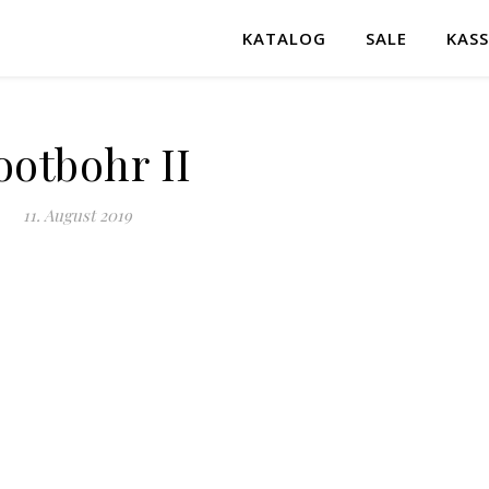
KATALOG
SALE
KASS
ootbohr II
11. August 2019