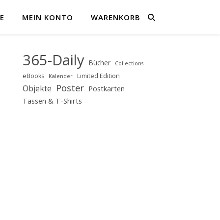
E
MEIN KONTO
WARENKORB
365-Daily
Bücher
Collections
eBooks
Limited Edition
Kalender
Poster
Objekte
Postkarten
Tassen & T-Shirts