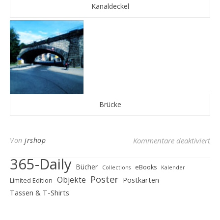
Kanaldeckel
Brücke
für
Von
jrshop
Kommentare deaktiviert
365-Daily
Bücher
eBooks
Collections
Kalender
Poster
Objekte
Postkarten
Limited Edition
Tassen & T-Shirts