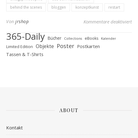
behind the scenes
bloggen
konzeptkunst
restart
für
Von
jrshop
Kommentare deaktiviert
365-Daily
Bücher
eBooks
Collections
Kalender
Poster
Objekte
Postkarten
Limited Edition
Tassen & T-Shirts
ABOUT
Kontakt