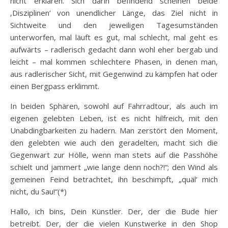
nicht erklären. Sich darin befindend scheinen beide
‚Disziplinen‘ von unendlicher Länge, das Ziel nicht in
Sichtweite und den jeweiligen Tagesumständen
unterworfen, mal läuft es gut, mal schlecht, mal geht es
aufwärts – radlerisch gedacht dann wohl eher bergab und
leicht – mal kommen schlechtere Phasen, in denen man,
aus radlerischer Sicht, mit Gegenwind zu kämpfen hat oder
einen Bergpass erklimmt.
In beiden Sphären, sowohl auf Fahrradtour, als auch im
eigenen gelebten Leben, ist es nicht hilfreich, mit den
Unabdingbarkeiten zu hadern. Man zerstört den Moment,
den gelebten wie auch den geradelten, macht sich die
Gegenwart zur Hölle, wenn man stets auf die Passhöhe
schielt und jammert „wie lange denn noch?!“; den Wind als
gemeinen Feind betrachtet, ihn beschimpft, „quäl‘ mich
nicht, du Sau!“(*)
Hallo, ich bins, Dein Künstler. Der, der die Bude hier
betreibt. Der, der die vielen Kunstwerke in den Shop