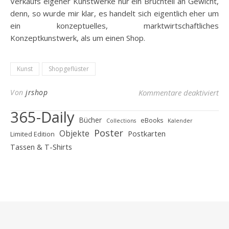
Verkaufs eigener Kunstwerke nur ein Bruchteil an Gewicht,
denn, so wurde mir klar, es handelt sich eigentlich eher um
ein konzeptuelles, marktwirtschaftliches
Konzeptkunstwerk, als um einen Shop.
Kunst
Shopgeflüster
für
Von
jrshop
Kommentare deaktiviert
365-Daily
Bücher
eBooks
Collections
Kalender
Poster
Objekte
Postkarten
Limited Edition
Tassen & T-Shirts