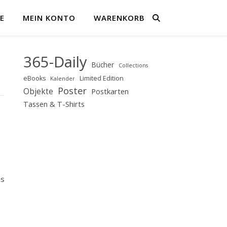
E
MEIN KONTO
WARENKORB
365-Daily
Bücher
Collections
eBooks
Limited Edition
Kalender
Poster
Objekte
Postkarten
Tassen & T-Shirts
Es