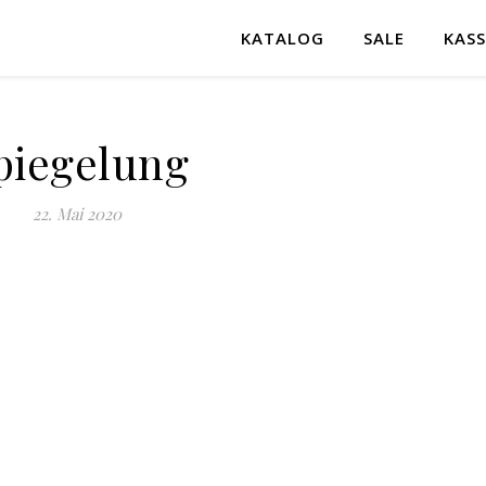
KATALOG
SALE
KASS
piegelung
22. Mai 2020