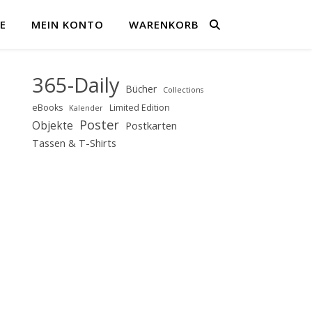
E
MEIN KONTO
WARENKORB
365-Daily
Bücher
Collections
eBooks
Limited Edition
Kalender
Poster
Objekte
Postkarten
Tassen & T-Shirts